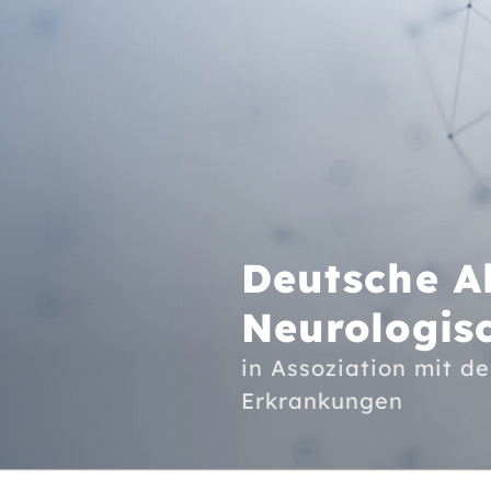
Zum
Inhalt
springen
Deutsche A
Neurologis
in Assoziation mit d
Erkrankungen